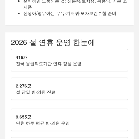
준비하면 도움되는 것: 신분증/보험증, 복용약, 기본 소
지품
신생아/영유아는 우유·기저귀·모자보건수첩 준비
2026 설 연휴 운영 한눈에
416개
전국 응급의료기관 연휴 정상 운영
2,276곳
설 당일 병·의원 진료
9,655곳
연휴 하루 평균 병·의원 운영