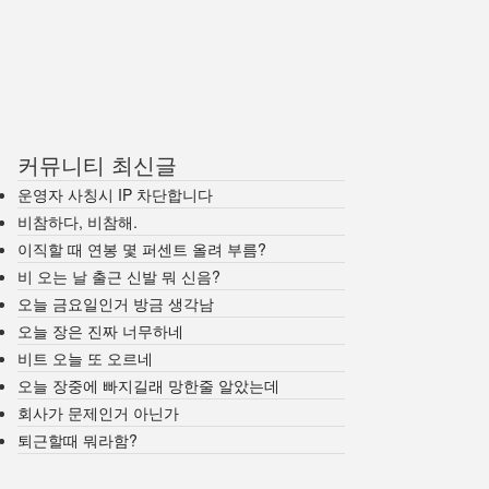
커뮤니티 최신글
운영자 사칭시 IP 차단합니다
비참하다, 비참해.
이직할 때 연봉 몇 퍼센트 올려 부름?
비 오는 날 출근 신발 뭐 신음?
오늘 금요일인거 방금 생각남
오늘 장은 진짜 너무하네
비트 오늘 또 오르네
오늘 장중에 빠지길래 망한줄 알았는데
회사가 문제인거 아닌가
퇴근할때 뭐라함?