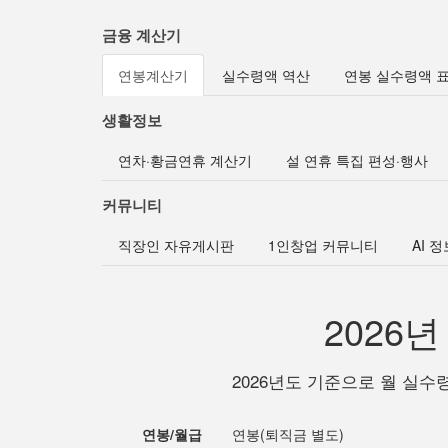
금융 계산기
연봉계산기
실수령액 역산
연봉 실수령액 
생활정보
연차·황금연휴 계산기
설 연휴 특집 편성·행사
커뮤니티
직장인 자유게시판
1인창업 커뮤니티
AI 
2026
2026년도 기준으로 월 실수
연봉/월급
연봉(퇴직금 별도)