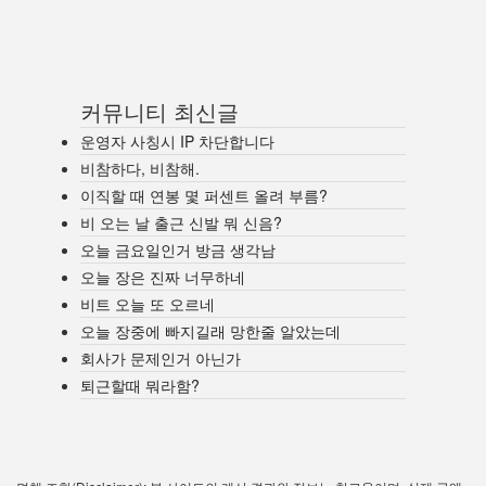
커뮤니티 최신글
운영자 사칭시 IP 차단합니다
비참하다, 비참해.
이직할 때 연봉 몇 퍼센트 올려 부름?
비 오는 날 출근 신발 뭐 신음?
오늘 금요일인거 방금 생각남
오늘 장은 진짜 너무하네
비트 오늘 또 오르네
오늘 장중에 빠지길래 망한줄 알았는데
회사가 문제인거 아닌가
퇴근할때 뭐라함?