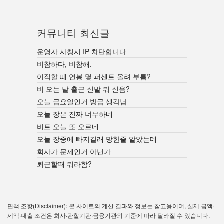
커뮤니티 최신글
운영자 사칭시 IP 차단합니다
비참하다, 비참해.
이직할 때 연봉 몇 퍼센트 올려 부름?
비 오는 날 출근 신발 뭐 신음?
오늘 금요일인거 방금 생각남
오늘 장은 진짜 너무하네
비트 오늘 또 오르네
오늘 장중에 빠지길래 망한줄 알았는데
회사가 문제인거 아닌가
퇴근할때 뭐라함?
면책 조항(Disclaimer): 본 사이트의 계산 결과와 정보는 참고용이며, 실제 금액·
세액·대출 조건은 회사·관할기관·금융기관의 기준에 따라 달라질 수 있습니다.