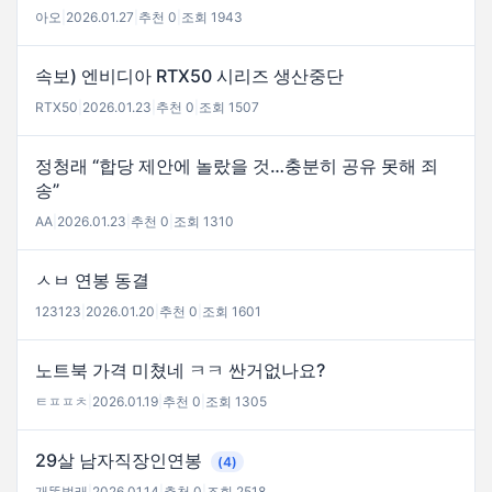
아오
|
2026.01.27
|
추천 0
|
조회 1943
속보) 엔비디아 RTX50 시리즈 생산중단
RTX50
|
2026.01.23
|
추천 0
|
조회 1507
정청래 “합당 제안에 놀랐을 것…충분히 공유 못해 죄
송”
AA
|
2026.01.23
|
추천 0
|
조회 1310
ㅅㅂ 연봉 동결
123123
|
2026.01.20
|
추천 0
|
조회 1601
노트북 가격 미쳤네 ㅋㅋ 싼거없나요?
ㅌㅍㅍㅊ
|
2026.01.19
|
추천 0
|
조회 1305
29살 남자직장인연봉
(4)
개똥벌래
|
2026.01.14
|
추천 0
|
조회 2518