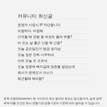
커뮤니티 최신글
운영자 사칭시 IP 차단합니다
비참하다, 비참해.
이직할 때 연봉 몇 퍼센트 올려 부름?
비 오는 날 출근 신발 뭐 신음?
오늘 금요일인거 방금 생각남
오늘 장은 진짜 너무하네
비트 오늘 또 오르네
오늘 장중에 빠지길래 망한줄 알았는데
회사가 문제인거 아닌가
퇴근할때 뭐라함?
면책 조항(Disclaimer): 본 사이트의 계산 결과와 정보는 참고용이며, 실제 금액·
세액·대출 조건은 회사·관할기관·금융기관의 기준에 따라 달라질 수 있습니다.