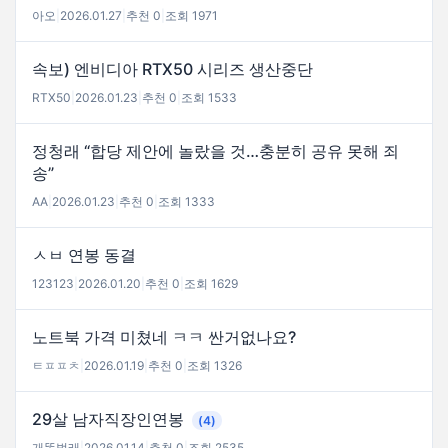
아오
|
2026.01.27
|
추천 0
|
조회 1971
속보) 엔비디아 RTX50 시리즈 생산중단
RTX50
|
2026.01.23
|
추천 0
|
조회 1533
정청래 “합당 제안에 놀랐을 것…충분히 공유 못해 죄
송”
AA
|
2026.01.23
|
추천 0
|
조회 1333
ㅅㅂ 연봉 동결
123123
|
2026.01.20
|
추천 0
|
조회 1629
노트북 가격 미쳤네 ㅋㅋ 싼거없나요?
ㅌㅍㅍㅊ
|
2026.01.19
|
추천 0
|
조회 1326
29살 남자직장인연봉
(4)
개똥벌래
|
2026.01.14
|
추천 0
|
조회 2535