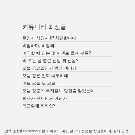
커뮤니티 최신글
운영자 사칭시 IP 차단합니다
비참하다, 비참해.
이직할 때 연봉 몇 퍼센트 올려 부름?
비 오는 날 출근 신발 뭐 신음?
오늘 금요일인거 방금 생각남
오늘 장은 진짜 너무하네
비트 오늘 또 오르네
오늘 장중에 빠지길래 망한줄 알았는데
회사가 문제인거 아닌가
퇴근할때 뭐라함?
면책 조항(Disclaimer): 본 사이트의 계산 결과와 정보는 참고용이며, 실제 금액·