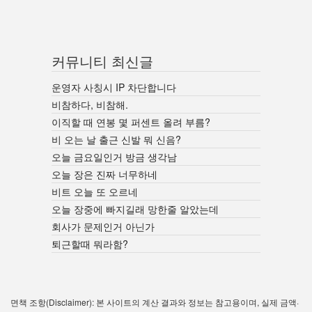
커뮤니티 최신글
운영자 사칭시 IP 차단합니다
비참하다, 비참해.
이직할 때 연봉 몇 퍼센트 올려 부름?
비 오는 날 출근 신발 뭐 신음?
오늘 금요일인거 방금 생각남
오늘 장은 진짜 너무하네
비트 오늘 또 오르네
오늘 장중에 빠지길래 망한줄 알았는데
회사가 문제인거 아닌가
퇴근할때 뭐라함?
면책 조항(Disclaimer): 본 사이트의 계산 결과와 정보는 참고용이며, 실제 금액·