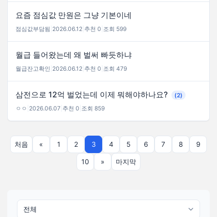
요즘 점심값 만원은 그냥 기본이네
점심값부담됨
|
2026.06.12
|
추천 0
|
조회 599
월급 들어왔는데 왜 벌써 빠듯하냐
월급잔고확인
|
2026.06.12
|
추천 0
|
조회 479
삼전으로 12억 벌었는데 이제 뭐해야하나요?
(2)
ㅇㅇ
|
2026.06.07
|
추천 0
|
조회 859
처음
«
1
2
3
4
5
6
7
8
9
10
»
마지막