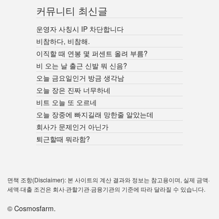
커뮤니티 최신글
운영자 사칭시 IP 차단합니다
비참하다, 비참해.
이직할 때 연봉 몇 퍼센트 올려 부름?
비 오는 날 출근 신발 뭐 신음?
오늘 금요일인거 방금 생각남
오늘 장은 진짜 너무하네
비트 오늘 또 오르네
오늘 장중에 빠지길래 망한줄 알았는데
회사가 문제인거 아닌가
퇴근할때 뭐라함?
면책 조항(Disclaimer): 본 사이트의 계산 결과와 정보는 참고용이며, 실제 금액·
세액·대출 조건은 회사·관할기관·금융기관의 기준에 따라 달라질 수 있습니다.
© Cosmosfarm.