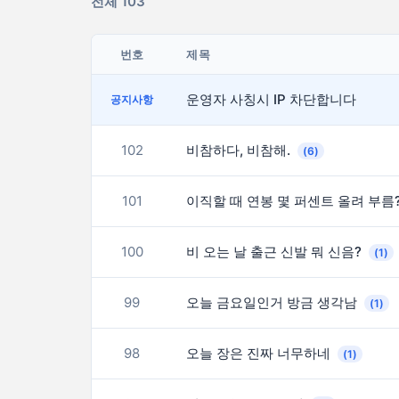
전체 103
번호
제목
운영자 사칭시 IP 차단합니다
공지사항
102
비참하다, 비참해.
(6)
101
이직할 때 연봉 몇 퍼센트 올려 부름
100
비 오는 날 출근 신발 뭐 신음?
(1)
99
오늘 금요일인거 방금 생각남
(1)
98
오늘 장은 진짜 너무하네
(1)