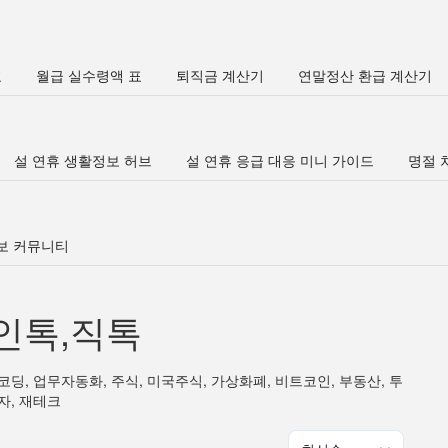
표
월급 실수령액 표
퇴직금 계산기
연말정산 환급 계산기
설 연휴 생활정보 허브
설 연휴 응급 대응 미니 가이드
명절 차
정보 커뮤니티
인톡,직톡
코딩, 업무자동화, 주식, 미국주식, 가상화폐, 비트코인, 부동산, 투
자, 재테크