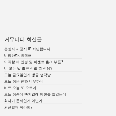
커뮤니티 최신글
운영자 사칭시 IP 차단합니다
비참하다, 비참해.
이직할 때 연봉 몇 퍼센트 올려 부름?
비 오는 날 출근 신발 뭐 신음?
오늘 금요일인거 방금 생각남
오늘 장은 진짜 너무하네
비트 오늘 또 오르네
오늘 장중에 빠지길래 망한줄 알았는데
회사가 문제인거 아닌가
퇴근할때 뭐라함?