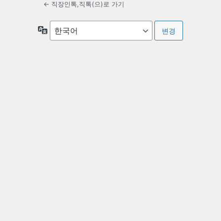
← 직장인톡,직톡(으)로 가기
언
어