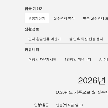
금융 계산기
연봉계산기
실수령액 역산
연봉 실수령액 
생활정보
연차·황금연휴 계산기
설 연휴 특집 편성·행사
커뮤니티
직장인 자유게시판
1인창업 커뮤니티
AI 
2026
2026년도 기준으로 월 실수
연봉/월급
연봉(퇴직금 별도)