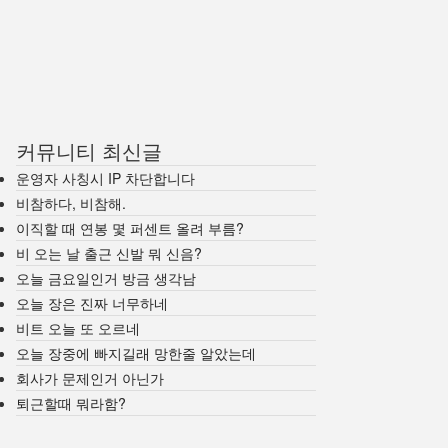
커뮤니티 최신글
운영자 사칭시 IP 차단합니다
비참하다, 비참해.
이직할 때 연봉 몇 퍼센트 올려 부름?
비 오는 날 출근 신발 뭐 신음?
오늘 금요일인거 방금 생각남
오늘 장은 진짜 너무하네
비트 오늘 또 오르네
오늘 장중에 빠지길래 망한줄 알았는데
회사가 문제인거 아닌가
퇴근할때 뭐라함?