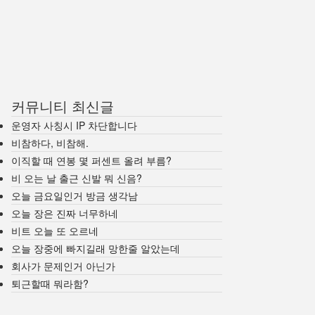
커뮤니티 최신글
운영자 사칭시 IP 차단합니다
비참하다, 비참해.
이직할 때 연봉 몇 퍼센트 올려 부름?
비 오는 날 출근 신발 뭐 신음?
오늘 금요일인거 방금 생각남
오늘 장은 진짜 너무하네
비트 오늘 또 오르네
오늘 장중에 빠지길래 망한줄 알았는데
회사가 문제인거 아닌가
퇴근할때 뭐라함?