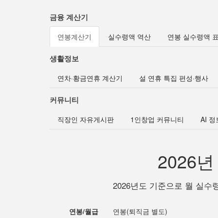
금융 계산기
연봉계산기
실수령액 역산
연봉 실수령액 
생활정보
연차·황금연휴 계산기
설 연휴 특집 편성·행사
커뮤니티
직장인 자유게시판
1인창업 커뮤니티
AI 
2026
2026년도 기준으로 월 실수
연봉/월급
연봉(퇴직금 별도)