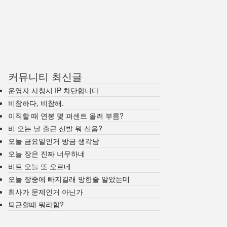
커뮤니티 최신글
운영자 사칭시 IP 차단합니다
비참하다, 비참해.
이직할 때 연봉 몇 퍼센트 올려 부름?
비 오는 날 출근 신발 뭐 신음?
오늘 금요일인거 방금 생각남
오늘 장은 진짜 너무하네
비트 오늘 또 오르네
오늘 장중에 빠지길래 망한줄 알았는데
회사가 문제인거 아닌가
퇴근할때 뭐라함?