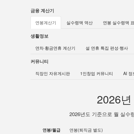
금융 계산기
연봉계산기
실수령액 역산
연봉 실수령액 
생활정보
연차·황금연휴 계산기
설 연휴 특집 편성·행사
커뮤니티
직장인 자유게시판
1인창업 커뮤니티
AI 
2026
2026년도 기준으로 월 실수
연봉/월급
연봉(퇴직금 별도)