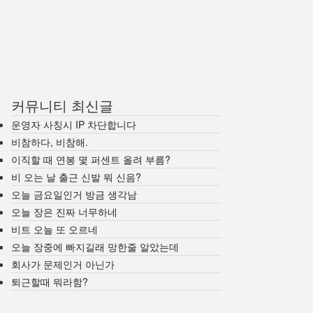
커뮤니티 최신글
운영자 사칭시 IP 차단합니다
비참하다, 비참해.
이직할 때 연봉 몇 퍼센트 올려 부름?
비 오는 날 출근 신발 뭐 신음?
오늘 금요일인거 방금 생각남
오늘 장은 진짜 너무하네
비트 오늘 또 오르네
오늘 장중에 빠지길래 망한줄 알았는데
회사가 문제인거 아닌가
퇴근할때 뭐라함?