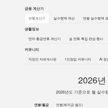
금융 계산기
연봉계산기
실수령액 역산
연봉 실수령액 
생활정보
연차·황금연휴 계산기
설 연휴 특집 편성·행사
커뮤니티
직장인 자유게시판
1인창업 커뮤니티
AI 
2026
2026년도 기준으로 월 실수
연봉/월급
연봉(퇴직금 별도)