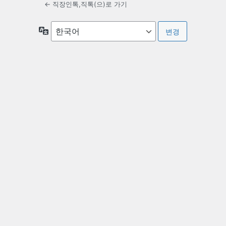
← 직장인톡,직톡(으)로 가기
언
어