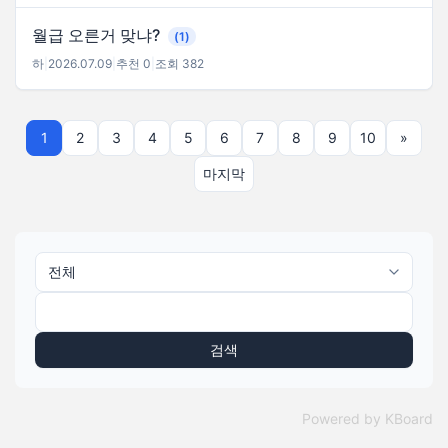
월급 오른거 맞냐?
(1)
하
|
2026.07.09
|
추천 0
|
조회 382
1
2
3
4
5
6
7
8
9
10
»
마지막
검색
Powered by KBoard