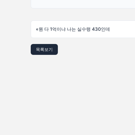
«
뭔 다 1억이냐 나는 실수령 430인데
목록보기