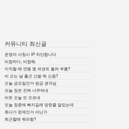
커뮤니티 최신글
운영자 사칭시 IP 차단합니다
비참하다, 비참해.
이직할 때 연봉 몇 퍼센트 올려 부름?
비 오는 날 출근 신발 뭐 신음?
오늘 금요일인거 방금 생각남
오늘 장은 진짜 너무하네
비트 오늘 또 오르네
오늘 장중에 빠지길래 망한줄 알았는데
회사가 문제인거 아닌가
퇴근할때 뭐라함?