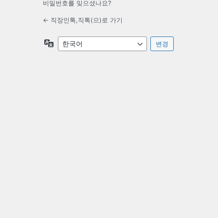
비밀번호를 잊으셨나요?
← 직장인톡,직톡(으)로 가기
언
어