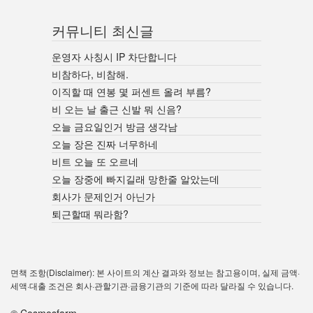
커뮤니티 최신글
운영자 사칭시 IP 차단합니다
비참하다, 비참해.
이직할 때 연봉 몇 퍼센트 올려 부름?
비 오는 날 출근 신발 뭐 신음?
오늘 금요일인거 방금 생각남
오늘 장은 진짜 너무하네
비트 오늘 또 오르네
오늘 장중에 빠지길래 망한줄 알았는데
회사가 문제인거 아닌가
퇴근할때 뭐라함?
면책 조항(Disclaimer): 본 사이트의 계산 결과와 정보는 참고용이며, 실제 금액·
세액·대출 조건은 회사·관할기관·금융기관의 기준에 따라 달라질 수 있습니다.