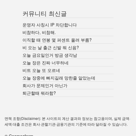
커뮤니티 최신글
운영자 사칭시 IP 차단합니다
비참하다, 비참해.
이직할 때 연봉 몇 퍼센트 올려 부름?
비 오는 날 출근 신발 뭐 신음?
오늘 금요일인거 방금 생각남
오늘 장은 진짜 너무하네
비트 오늘 또 오르네
오늘 장중에 빠지길래 망한줄 알았는데
회사가 문제인거 아닌가
퇴근할때 뭐라함?
면책 조항(Disclaimer): 본 사이트의 계산 결과와 정보는 참고용이며, 실제 금액·
세액·대출 조건은 회사·관할기관·금융기관의 기준에 따라 달라질 수 있습니다.