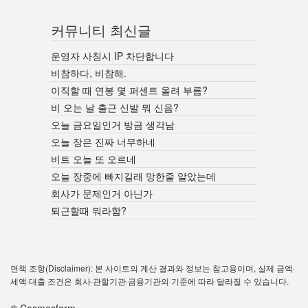
커뮤니티 최신글
운영자 사칭시 IP 차단합니다
비참하다, 비참해.
이직할 때 연봉 몇 퍼센트 올려 부름?
비 오는 날 출근 신발 뭐 신음?
오늘 금요일인거 방금 생각남
오늘 장은 진짜 너무하네
비트 오늘 또 오르네
오늘 장중에 빠지길래 망한줄 알았는데
회사가 문제인거 아닌가
퇴근할때 뭐라함?
면책 조항(Disclaimer): 본 사이트의 계산 결과와 정보는 참고용이며, 실제 금액·
세액·대출 조건은 회사·관할기관·금융기관의 기준에 따라 달라질 수 있습니다.