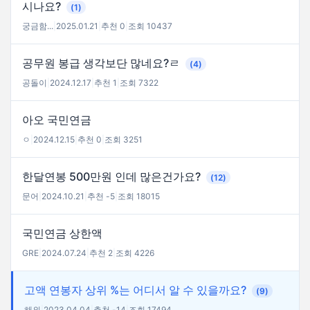
시나요?
(1)
궁금함...
|
2025.01.21
|
추천 0
|
조회 10437
공무원 봉급 생각보단 많네요?ㄹ
(4)
공돌이
|
2024.12.17
|
추천 1
|
조회 7322
아오 국민연금
ㅇ
|
2024.12.15
|
추천 0
|
조회 3251
한달연봉 500만원 인데 많은건가요?
(12)
문어
|
2024.10.21
|
추천 -5
|
조회 18015
국민연금 상한액
GRE
|
2024.07.24
|
추천 2
|
조회 4226
고액 연봉자 상위 %는 어디서 알 수 있을까요?
(9)
해외
|
2023.04.04
|
추천 -14
|
조회 17494