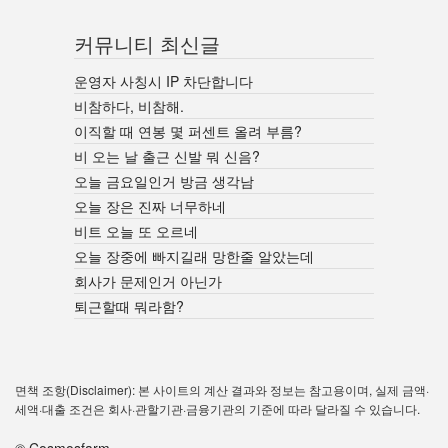
커뮤니티 최신글
운영자 사칭시 IP 차단합니다
비참하다, 비참해.
이직할 때 연봉 몇 퍼센트 올려 부름?
비 오는 날 출근 신발 뭐 신음?
오늘 금요일인거 방금 생각남
오늘 장은 진짜 너무하네
비트 오늘 또 오르네
오늘 장중에 빠지길래 망한줄 알았는데
회사가 문제인거 아닌가
퇴근할때 뭐라함?
면책 조항(Disclaimer): 본 사이트의 계산 결과와 정보는 참고용이며, 실제 금액·
세액·대출 조건은 회사·관할기관·금융기관의 기준에 따라 달라질 수 있습니다.