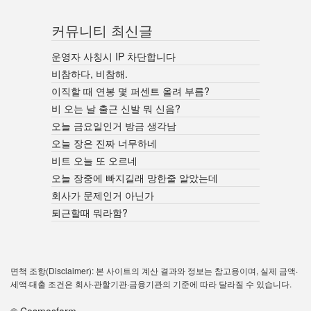
커뮤니티 최신글
운영자 사칭시 IP 차단합니다
비참하다, 비참해.
이직할 때 연봉 몇 퍼센트 올려 부름?
비 오는 날 출근 신발 뭐 신음?
오늘 금요일인거 방금 생각남
오늘 장은 진짜 너무하네
비트 오늘 또 오르네
오늘 장중에 빠지길래 망한줄 알았는데
회사가 문제인거 아닌가
퇴근할때 뭐라함?
면책 조항(Disclaimer): 본 사이트의 계산 결과와 정보는 참고용이며, 실제 금액·
세액·대출 조건은 회사·관할기관·금융기관의 기준에 따라 달라질 수 있습니다.