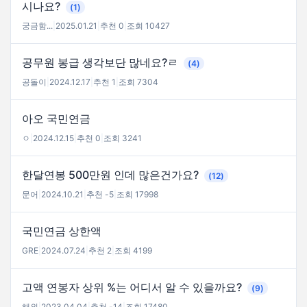
시나요?
(1)
궁금함...
|
2025.01.21
|
추천 0
|
조회 10427
공무원 봉급 생각보단 많네요?ㄹ
(4)
공돌이
|
2024.12.17
|
추천 1
|
조회 7304
아오 국민연금
ㅇ
|
2024.12.15
|
추천 0
|
조회 3241
한달연봉 500만원 인데 많은건가요?
(12)
문어
|
2024.10.21
|
추천 -5
|
조회 17998
국민연금 상한액
GRE
|
2024.07.24
|
추천 2
|
조회 4199
고액 연봉자 상위 %는 어디서 알 수 있을까요?
(9)
해외
|
2023.04.04
|
추천 -14
|
조회 17480