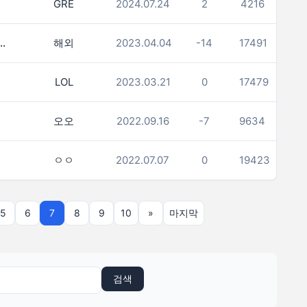
GRE
2024.07.24
2
4216
위 %는 어디서 알 수 있을까요?
해외
2023.04.04
-14
17491
(9)
LOL
2023.03.21
0
17479
오오
2022.09.16
-7
9634
ㅇㅇ
2022.07.07
0
19423
5
6
7
8
9
10
»
마지막
검색