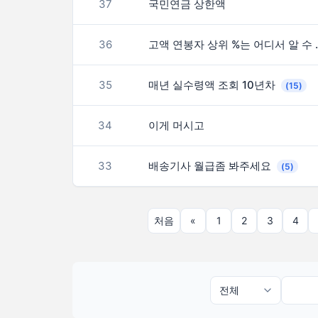
37
국민연금 상한액
36
고액 연봉자 상
35
매년 실수령액 조회 10년차
(15)
34
이게 머시고
33
배송기사 월급좀 봐주세요
(5)
처음
«
1
2
3
4