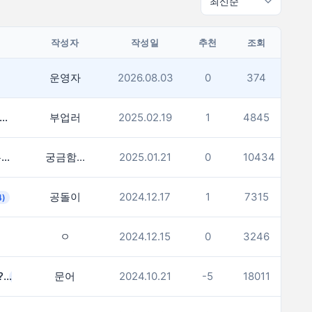
작성자
작성일
추천
조회
운영자
2026.08.03
0
374
. 열심히 분발해야겠네. 부자가 많네요.
부업러
2025.02.19
1
4845
(1)
여러분 연봉 계산기와 실제 받으시는 금액 차이 많이 나시나요?
궁금함...
2025.01.21
0
10434
(1)
공돌이
2024.12.17
1
7315
4)
ㅇ
2024.12.15
0
3246
한달연봉 500만원 인데 많은건가요?
문어
2024.10.21
-5
18011
(12)