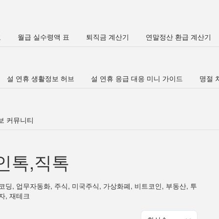
표
월급 실수령액 표
퇴직금 계산기
연말정산 환급 계산기
설 연휴 생활정보 허브
설 연휴 응급 대응 미니 가이드
명절 차
정보 커뮤니티
인톡,직톡
코딩, 업무자동화, 주식, 미국주식, 가상화폐, 비트코인, 부동산, 투
자, 재테크