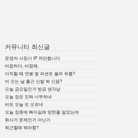
커뮤니티 최신글
운영자 사칭시 IP 차단합니다
비참하다, 비참해.
이직할 때 연봉 몇 퍼센트 올려 부름?
비 오는 날 출근 신발 뭐 신음?
오늘 금요일인거 방금 생각남
오늘 장은 진짜 너무하네
비트 오늘 또 오르네
오늘 장중에 빠지길래 망한줄 알았는데
회사가 문제인거 아닌가
퇴근할때 뭐라함?