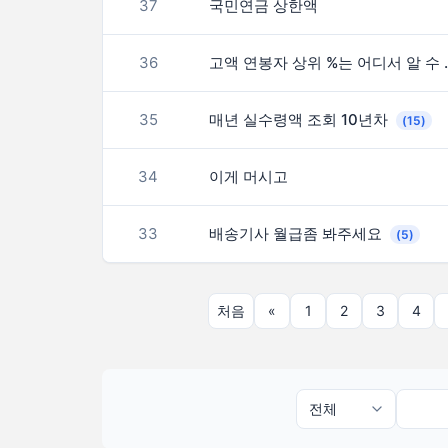
37
국민연금 상한액
36
고액 연봉자 상
35
매년 실수령액 조회 10년차
(15)
34
이게 머시고
33
배송기사 월급좀 봐주세요
(5)
처음
«
1
2
3
4