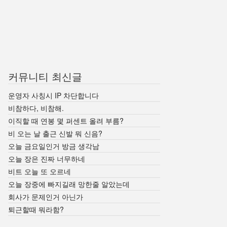
커뮤니티 최신글
운영자 사칭시 IP 차단합니다
비참하다, 비참해.
이직할 때 연봉 몇 퍼센트 올려 부름?
비 오는 날 출근 신발 뭐 신음?
오늘 금요일인거 방금 생각남
오늘 장은 진짜 너무하네
비트 오늘 또 오르네
오늘 장중에 빠지길래 망한줄 알았는데
회사가 문제인거 아닌가
퇴근할때 뭐라함?