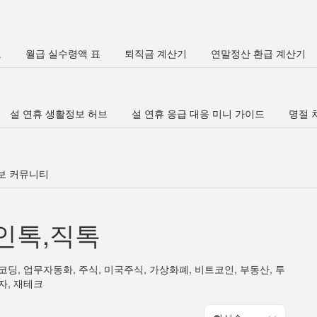
표
월급 실수령액 표
퇴직금 계산기
연말정산 환급 계산기
설 연휴 생활정보 허브
설 연휴 응급 대응 미니 가이드
명절 차
정보 커뮤니티
인톡,직톡
코딩, 업무자동화, 주식, 미국주식, 가상화폐, 비트코인, 부동산, 투
자, 재테크