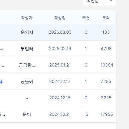
작성자
작성일
추천
조회
운영자
2026.08.03
0
133
. 열심히 분발해야겠네. 부자가 많네요.
부업러
2025.02.19
1
4798
(1)
여러분 연봉 계산기와 실제 받으시는 금액 차이 많이 나시나요?
궁금함...
2025.01.21
0
10394
(1)
공돌이
2024.12.17
1
7285
4)
ㅇ
2024.12.15
0
3225
한달연봉 500만원 인데 많은건가요?
문어
2024.10.21
-5
17955
(12)