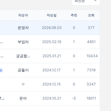
작성자
작성일
추천
조회
운영자
2026.08.03
0
377
. 열심히 분발해야겠네. 부자가 많네요.
부업러
2025.02.19
1
4851
(1)
여러분 연봉 계산기와 실제 받으시는 금액 차이 많이 나시나요?
궁금함...
2025.01.21
0
10434
(1)
공돌이
2024.12.17
1
7316
4)
ㅇ
2024.12.15
0
3247
한달연봉 500만원 인데 많은건가요?
문어
2024.10.21
-5
18011
(12)