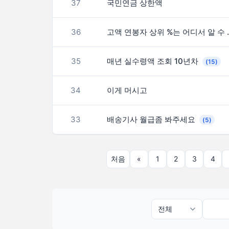
37
국민연금 상한액
36
고액 연봉자 상
35
매년 실수령액 조회 10년차
(15)
34
이게 머시고
33
배송기사 월급좀 봐주세요
(5)
처음
«
1
2
3
4