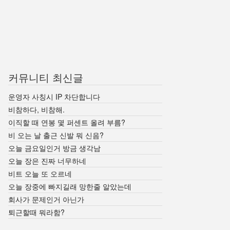
커뮤니티 최신글
운영자 사칭시 IP 차단합니다
비참하다, 비참해.
이직할 때 연봉 몇 퍼센트 올려 부름?
비 오는 날 출근 신발 뭐 신음?
오늘 금요일인거 방금 생각남
오늘 장은 진짜 너무하네
비트 오늘 또 오르네
오늘 장중에 빠지길래 망한줄 알았는데
회사가 문제인거 아닌가
퇴근할때 뭐라함?