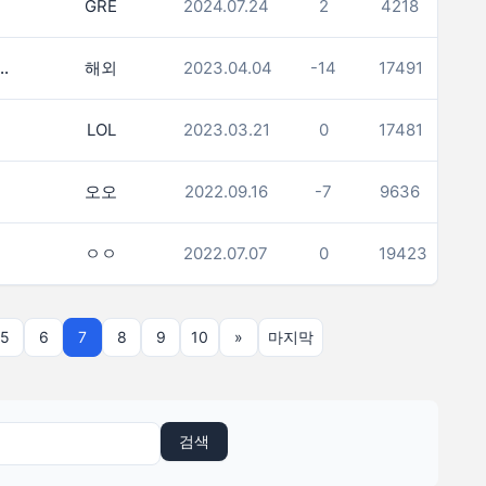
GRE
2024.07.24
2
4218
위 %는 어디서 알 수 있을까요?
해외
2023.04.04
-14
17491
(9)
LOL
2023.03.21
0
17481
오오
2022.09.16
-7
9636
ㅇㅇ
2022.07.07
0
19423
5
6
7
8
9
10
»
마지막
검색