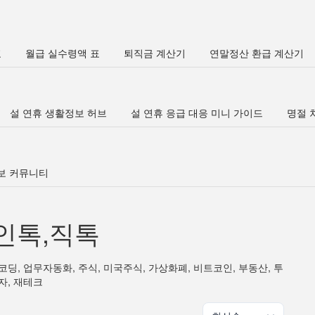
표
월급 실수령액 표
퇴직금 계산기
연말정산 환급 계산기
설 연휴 생활정보 허브
설 연휴 응급 대응 미니 가이드
명절 차
정보 커뮤니티
인톡,직톡
코딩, 업무자동화, 주식, 미국주식, 가상화폐, 비트코인, 부동산, 투
자, 재테크