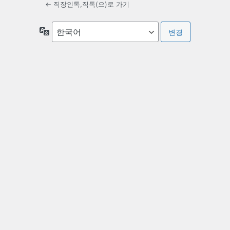
← 직장인톡,직톡(으)로 가기
언
어