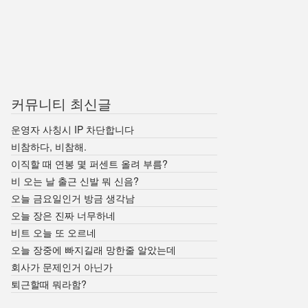
커뮤니티 최신글
운영자 사칭시 IP 차단합니다
비참하다, 비참해.
이직할 때 연봉 몇 퍼센트 올려 부름?
비 오는 날 출근 신발 뭐 신음?
오늘 금요일인거 방금 생각남
오늘 장은 진짜 너무하네
비트 오늘 또 오르네
오늘 장중에 빠지길래 망한줄 알았는데
회사가 문제인거 아닌가
퇴근할때 뭐라함?