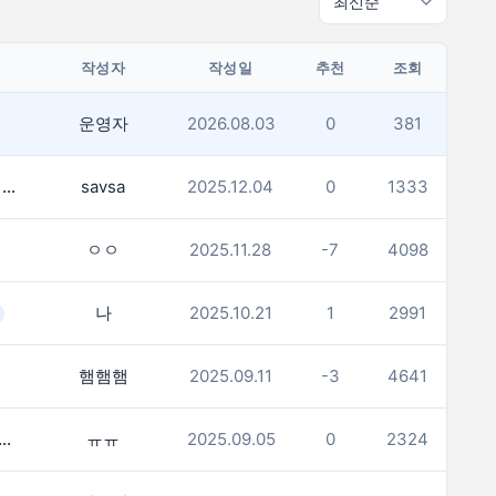
작성자
작성일
추천
조회
운영자
2026.08.03
0
381
日 '역수입 자동차' 판매 30년만에 역대 최대…인도서 생산 증가
savsa
2025.12.04
0
1333
ㅇㅇ
2025.11.28
-7
4098
나
2025.10.21
1
2991
햄햄햄
2025.09.11
-3
4641
코리아(meeco.kr) 다운 이유가 ㅠㅠ
ㅠㅠ
2025.09.05
0
2324