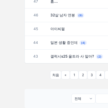
47
흠….
46
32살 남자 연봉
(9)
45
아이씨펄
44
일본 생활 중인데
(4)
43
갤럭시s25 울트라 사 말아?
(2)
처음
«
1
2
3
4