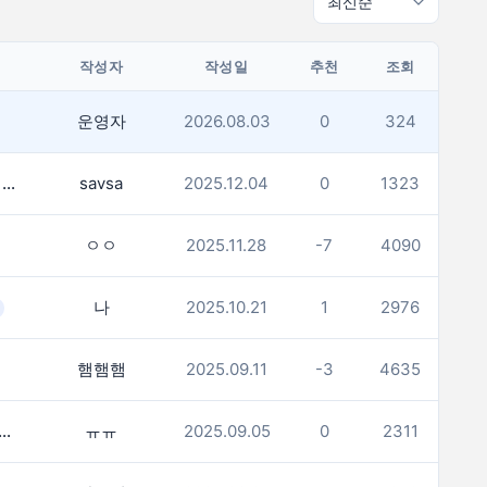
작성자
작성일
추천
조회
운영자
2026.08.03
0
324
日 '역수입 자동차' 판매 30년만에 역대 최대…인도서 생산 증가
savsa
2025.12.04
0
1323
ㅇㅇ
2025.11.28
-7
4090
나
2025.10.21
1
2976
햄햄햄
2025.09.11
-3
4635
코리아(meeco.kr) 다운 이유가 ㅠㅠ
ㅠㅠ
2025.09.05
0
2311