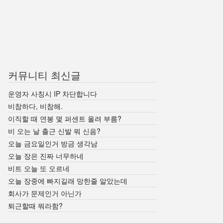
커뮤니티 최신글
운영자 사칭시 IP 차단합니다
비참하다, 비참해.
이직할 때 연봉 몇 퍼센트 올려 부름?
비 오는 날 출근 신발 뭐 신음?
오늘 금요일인거 방금 생각남
오늘 장은 진짜 너무하네
비트 오늘 또 오르네
오늘 장중에 빠지길래 망한줄 알았는데
회사가 문제인거 아닌가
퇴근할때 뭐라함?