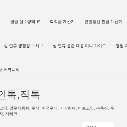
표
월급 실수령액 표
퇴직금 계산기
연말정산 환급 계산기
설 연휴 생활정보 허브
설 연휴 응급 대응 미니 가이드
명절 차
정보 커뮤니티
인톡,직톡
코딩, 업무자동화, 주식, 미국주식, 가상화폐, 비트코인, 부동산, 투
자, 재테크