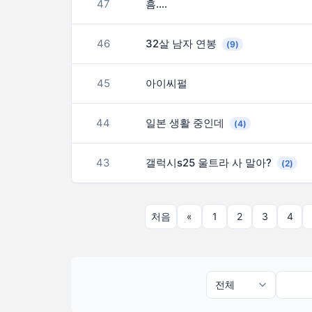
47
흠….
46
32살 남자 연봉
(9)
45
아이씨펄
44
일본 생활 중인데
(4)
43
갤럭시s25 울트라 사 말아?
(2)
처음
«
1
2
3
4