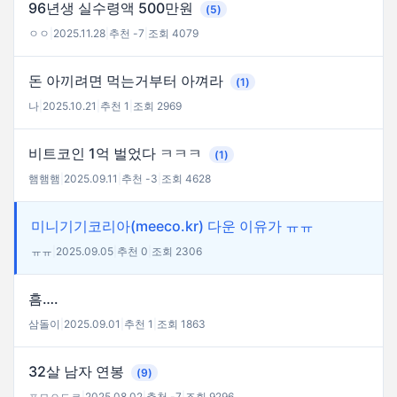
96년생 실수령액 500만원
(5)
ㅇㅇ
|
2025.11.28
|
추천 -7
|
조회 4079
돈 아끼려면 먹는거부터 아껴라
(1)
나
|
2025.10.21
|
추천 1
|
조회 2969
비트코인 1억 벌었다 ㅋㅋㅋ
(1)
햄햄햄
|
2025.09.11
|
추천 -3
|
조회 4628
미니기기코리아(meeco.kr) 다운 이유가 ㅠㅠ
ㅠㅠ
|
2025.09.05
|
추천 0
|
조회 2306
흠….
삼돌이
|
2025.09.01
|
추천 1
|
조회 1863
32살 남자 연봉
(9)
ㅍㅁㅇㄷㄹ
|
2025.08.02
|
추천 -7
|
조회 9296