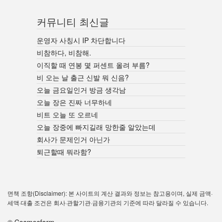
커뮤니티 최신글
운영자 사칭시 IP 차단합니다
비참하다, 비참해.
이직할 때 연봉 몇 퍼센트 올려 부름?
비 오는 날 출근 신발 뭐 신음?
오늘 금요일인거 방금 생각남
오늘 장은 진짜 너무하네
비트 오늘 또 오르네
오늘 장중에 빠지길래 망한줄 알았는데
회사가 문제인거 아닌가
퇴근할때 뭐라함?
면책 조항(Disclaimer): 본 사이트의 계산 결과와 정보는 참고용이며, 실제 금액·
세액·대출 조건은 회사·관할기관·금융기관의 기준에 따라 달라질 수 있습니다.