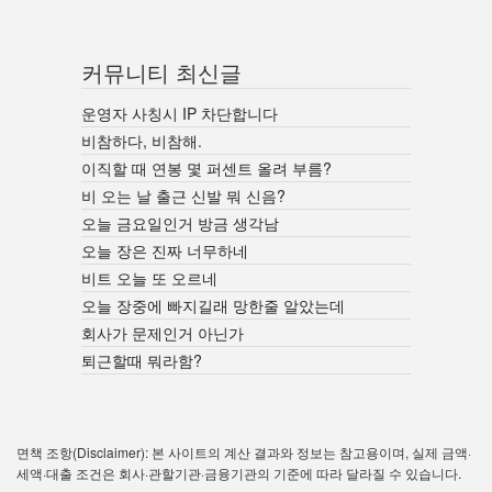
커뮤니티 최신글
운영자 사칭시 IP 차단합니다
비참하다, 비참해.
이직할 때 연봉 몇 퍼센트 올려 부름?
비 오는 날 출근 신발 뭐 신음?
오늘 금요일인거 방금 생각남
오늘 장은 진짜 너무하네
비트 오늘 또 오르네
오늘 장중에 빠지길래 망한줄 알았는데
회사가 문제인거 아닌가
퇴근할때 뭐라함?
면책 조항(Disclaimer): 본 사이트의 계산 결과와 정보는 참고용이며, 실제 금액·
세액·대출 조건은 회사·관할기관·금융기관의 기준에 따라 달라질 수 있습니다.