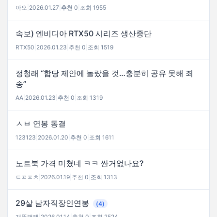
아오
|
2026.01.27
|
추천 0
|
조회 1955
속보) 엔비디아 RTX50 시리즈 생산중단
RTX50
|
2026.01.23
|
추천 0
|
조회 1519
정청래 “합당 제안에 놀랐을 것…충분히 공유 못해 죄
송”
AA
|
2026.01.23
|
추천 0
|
조회 1319
ㅅㅂ 연봉 동결
123123
|
2026.01.20
|
추천 0
|
조회 1611
노트북 가격 미쳤네 ㅋㅋ 싼거없나요?
ㅌㅍㅍㅊ
|
2026.01.19
|
추천 0
|
조회 1313
29살 남자직장인연봉
(4)
개똥벌래
|
2026.01.14
|
추천 0
|
조회 2524