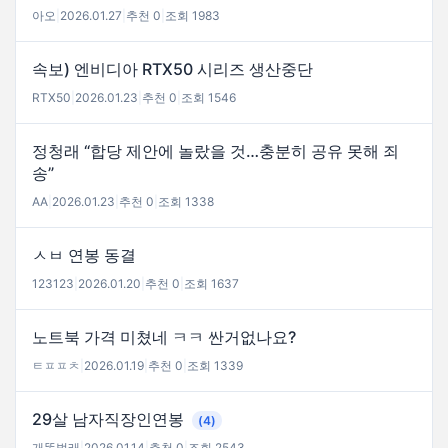
아오
|
2026.01.27
|
추천 0
|
조회 1983
속보) 엔비디아 RTX50 시리즈 생산중단
RTX50
|
2026.01.23
|
추천 0
|
조회 1546
정청래 “합당 제안에 놀랐을 것…충분히 공유 못해 죄
송”
AA
|
2026.01.23
|
추천 0
|
조회 1338
ㅅㅂ 연봉 동결
123123
|
2026.01.20
|
추천 0
|
조회 1637
노트북 가격 미쳤네 ㅋㅋ 싼거없나요?
ㅌㅍㅍㅊ
|
2026.01.19
|
추천 0
|
조회 1339
29살 남자직장인연봉
(4)
개똥벌래
|
2026.01.14
|
추천 0
|
조회 2543