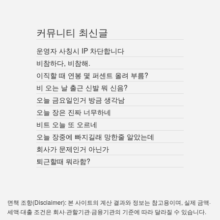
커뮤니티 최신글
운영자 사칭시 IP 차단합니다
비참하다, 비참해.
이직할 때 연봉 몇 퍼센트 올려 부름?
비 오는 날 출근 신발 뭐 신음?
오늘 금요일인거 방금 생각남
오늘 장은 진짜 너무하네
비트 오늘 또 오르네
오늘 장중에 빠지길래 망한줄 알았는데
회사가 문제인거 아닌가
퇴근할때 뭐라함?
면책 조항(Disclaimer): 본 사이트의 계산 결과와 정보는 참고용이며, 실제 금액·
세액·대출 조건은 회사·관할기관·금융기관의 기준에 따라 달라질 수 있습니다.