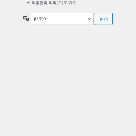
← 직장인톡,직톡(으)로 가기
언
어