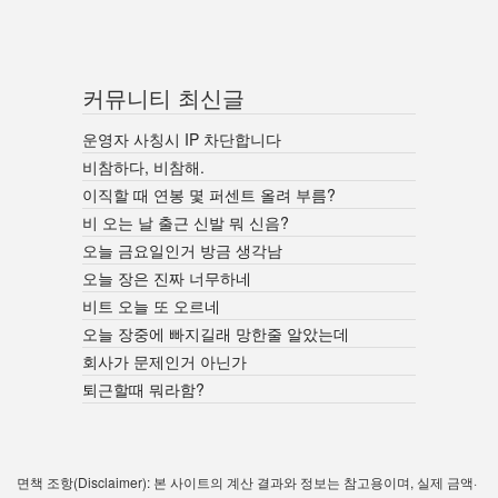
커뮤니티 최신글
운영자 사칭시 IP 차단합니다
비참하다, 비참해.
이직할 때 연봉 몇 퍼센트 올려 부름?
비 오는 날 출근 신발 뭐 신음?
오늘 금요일인거 방금 생각남
오늘 장은 진짜 너무하네
비트 오늘 또 오르네
오늘 장중에 빠지길래 망한줄 알았는데
회사가 문제인거 아닌가
퇴근할때 뭐라함?
면책 조항(Disclaimer): 본 사이트의 계산 결과와 정보는 참고용이며, 실제 금액·