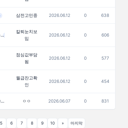
삼전고민중
2026.06.12
0
638
)
칼퇴눈치보
칼퇴하려면 일보다 눈치가 더 어렵다
2026.06.12
0
606
(1)
임
점심값부담
2026.06.12
0
577
됨
월급잔고확
2026.06.12
0
454
인
삼전으로 12억 벌었는데 이제 뭐해야하나요?
ㅇㅇ
2026.06.07
0
831
(2)
5
6
7
8
9
10
»
마지막