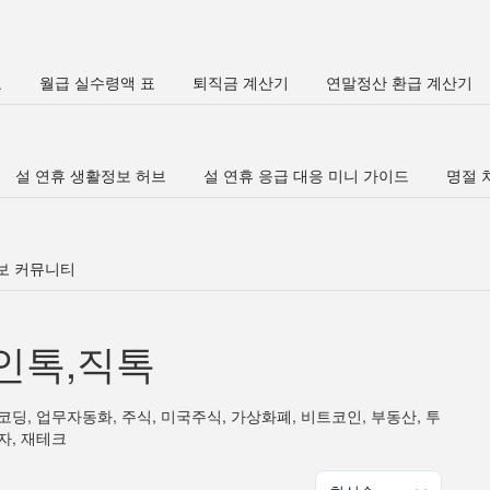
표
월급 실수령액 표
퇴직금 계산기
연말정산 환급 계산기
설 연휴 생활정보 허브
설 연휴 응급 대응 미니 가이드
명절 차
정보 커뮤니티
인톡,직톡
코딩, 업무자동화, 주식, 미국주식, 가상화폐, 비트코인, 부동산, 투
자, 재테크