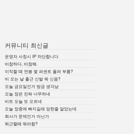
커뮤니티 최신글
운영자 사칭시 IP 차단합니다
비참하다, 비참해.
이직할 때 연봉 몇 퍼센트 올려 부름?
비 오는 날 출근 신발 뭐 신음?
오늘 금요일인거 방금 생각남
오늘 장은 진짜 너무하네
비트 오늘 또 오르네
오늘 장중에 빠지길래 망한줄 알았는데
회사가 문제인거 아닌가
퇴근할때 뭐라함?