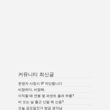
커뮤니티 최신글
운영자 사칭시 IP 차단합니다
비참하다, 비참해.
이직할 때 연봉 몇 퍼센트 올려 부름?
비 오는 날 출근 신발 뭐 신음?
오늘 금요일인거 방금 생각남