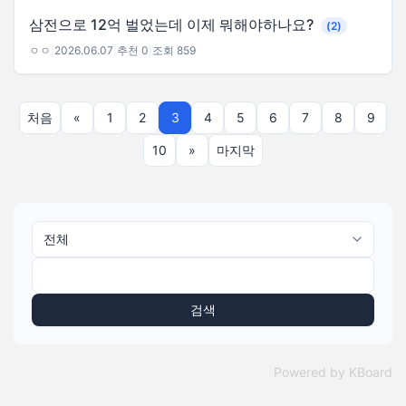
삼전으로 12억 벌었는데 이제 뭐해야하나요?
(2)
ㅇㅇ
|
2026.06.07
|
추천 0
|
조회 859
처음
«
1
2
3
4
5
6
7
8
9
10
»
마지막
검색
Powered by KBoard