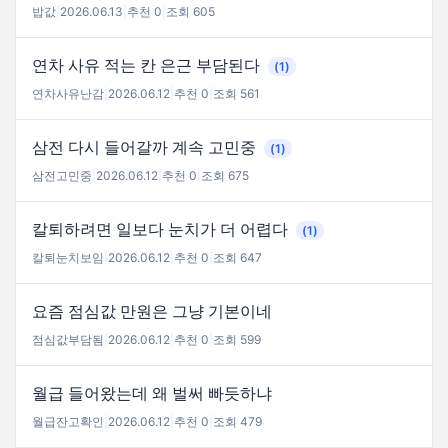
밥값
|
2026.06.13
|
추천 0
|
조회 605
연차 사유 적는 칸 은근 부담된다
(1)
연차사유난감
|
2026.06.12
|
추천 0
|
조회 561
삼전 다시 들어갈까 계속 고민중
(1)
삼전고민중
|
2026.06.12
|
추천 0
|
조회 675
칼퇴하려면 일보다 눈치가 더 어렵다
(1)
칼퇴눈치보임
|
2026.06.12
|
추천 0
|
조회 647
요즘 점심값 만원은 그냥 기본이네
점심값부담됨
|
2026.06.12
|
추천 0
|
조회 599
월급 들어왔는데 왜 벌써 빠듯하냐
월급잔고확인
|
2026.06.12
|
추천 0
|
조회 479