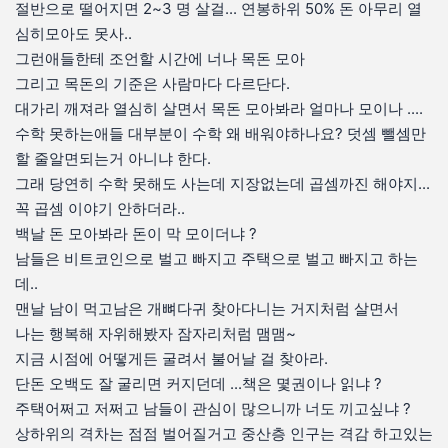
절반으로 떨어지면 2~3 명 살걸... 연봉하위 50% 돈 아무리 열
심히모아도 못사..
그런애들한테 조언할 시간에 너나 목돈 모아
그리고 목돈의 기준은 사람마다 다르단다.
대가리 깨져라 열심히 살면서 목돈 모아봐라 얼마나 모이나 ....
수학 못하는애들 대부분이 수학 왜 배워야하나요? 덧셈 뺄셈만
할 줄알면되는거 아니냐 한다.
그래 당연히 수학 못해도 사는데 지장없는데 곱셈까진 해야지...
꼭 곱셈 이야기 안하더라..
백날 돈 모아봐라 돈이 막 모이더냐 ?
남들은 비트코인으로 벌고 빠지고 주택으로 벌고 빠지고 하는
데..
맨날 남이 먹고남은 개뼈다귀 찾아다니는 거지처럼 살면서
나는 행복해 자위해봤자 잠자리처럼 맴맴~
지금 시점에 어떻게든 굴려서 불어날 걸 찾아라.
단돈 오백도 잘 굴리면 커지던데 ...책은 몇권이나 읽냐 ?
주택어쩌고 저쩌고 남들이 관심이 많으니까 너도 끼고싶냐 ?
상하위의 격차는 점점 벌어질거고 중산층 인구는 격감 하고있는