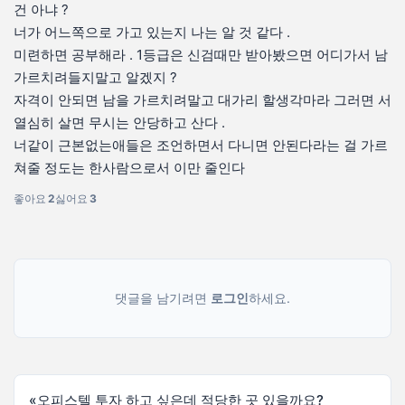
건 아냐 ?
너가 어느쪽으로 가고 있는지 나는 알 것 같다 .
미련하면 공부해라 . 1등급은 신검때만 받아봤으면 어디가서 남
가르치려들지말고 알겠지 ?
자격이 안되면 남을 가르치려말고 대가리 할생각마라 그러면 서
열심히 살면 무시는 안당하고 산다 .
너같이 근본없는애들은 조언하면서 다니면 안된다라는 걸 가르
쳐줄 정도는 한사람으로서 이만 줄인다
좋아요
2
싫어요
3
댓글을 남기려면
로그인
하세요.
«
오피스텔 투자 하고 싶은데 적당한 곳 있을까요?