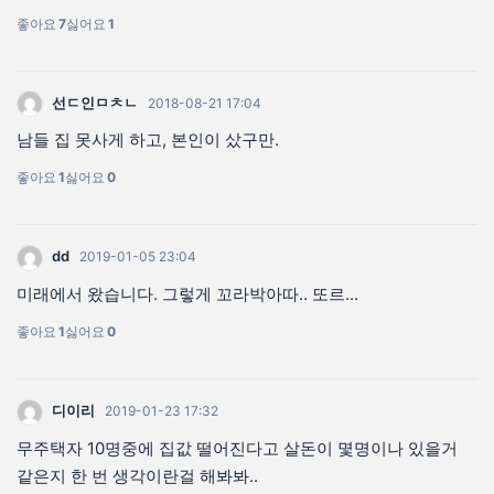
좋아요
7
싫어요
1
선ㄷ인ㅁㅊㄴ
2018-08-21 17:04
남들 집 못사게 하고, 본인이 샀구만.
좋아요
1
싫어요
0
dd
2019-01-05 23:04
미래에서 왔습니다. 그렇게 꼬라박아따.. 또르...
좋아요
1
싫어요
0
디이리
2019-01-23 17:32
무주택자 10명중에 집값 떨어진다고 살돈이 몇명이나 있을거
같은지 한 번 생각이란걸 해봐봐..