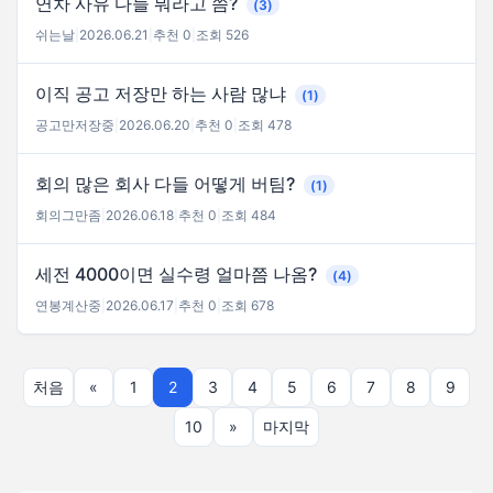
연차 사유 다들 뭐라고 씀?
(3)
쉬는날
|
2026.06.21
|
추천 0
|
조회 526
이직 공고 저장만 하는 사람 많냐
(1)
공고만저장중
|
2026.06.20
|
추천 0
|
조회 478
회의 많은 회사 다들 어떻게 버팀?
(1)
회의그만좀
|
2026.06.18
|
추천 0
|
조회 484
세전 4000이면 실수령 얼마쯤 나옴?
(4)
연봉계산중
|
2026.06.17
|
추천 0
|
조회 678
처음
«
1
2
3
4
5
6
7
8
9
10
»
마지막