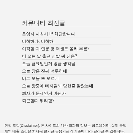
커뮤니티 최신글
운영자 사칭시 IP 차단합니다
비참하다, 비참해.
이직할 때 연봉 몇 퍼센트 올려 부름?
비 오는 날 출근 신발 뭐 신음?
오늘 금요일인거 방금 생각남
오늘 장은 진짜 너무하네
비트 오늘 또 오르네
오늘 장중에 빠지길래 망한줄 알았는데
회사가 문제인거 아닌가
퇴근할때 뭐라함?
면책 조항(Disclaimer): 본 사이트의 계산 결과와 정보는 참고용이며, 실제 금액·
세액·대출 조건은 회사·관할기관·금융기관의 기준에 따라 달라질 수 있습니다.