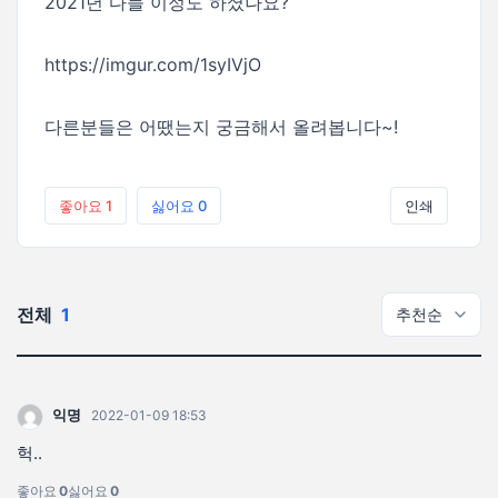
2021년 다들 이정도 하셨나요?
https://imgur.com/1syIVjO
다른분들은 어땠는지 궁금해서 올려봅니다~!
좋아요
1
싫어요
0
인쇄
전체
1
익명
2022-01-09 18:53
헉..
좋아요
0
싫어요
0