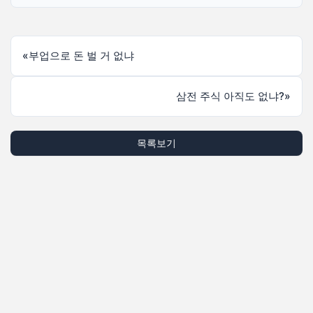
«
부업으로 돈 벌 거 없냐
삼전 주식 아직도 없냐?
»
목록보기