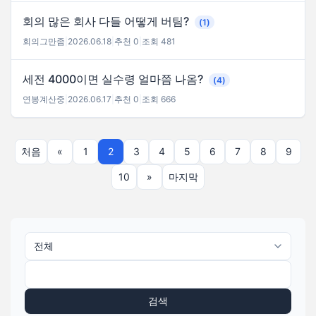
회의 많은 회사 다들 어떻게 버팀?
(1)
회의그만좀
|
2026.06.18
|
추천 0
|
조회 481
세전 4000이면 실수령 얼마쯤 나옴?
(4)
연봉계산중
|
2026.06.17
|
추천 0
|
조회 666
처음
«
1
2
3
4
5
6
7
8
9
10
»
마지막
검색