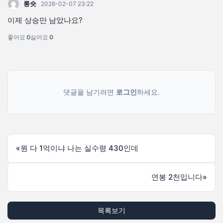
롱숏
2026-02-07 23:22
이제 상승만 남았나요?
좋아요
0
싫어요
0
댓글을 남기려면
로그인
하세요.
«
뭔 다 1억이냐 나는 실수령 430인데
연봉 2천입니다
»
목록보기