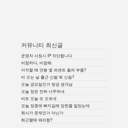
커뮤니티 최신글
운영자 사칭시 IP 차단합니다
비참하다, 비참해.
이직할 때 연봉 몇 퍼센트 올려 부름?
비 오는 날 출근 신발 뭐 신음?
오늘 금요일인거 방금 생각남
오늘 장은 진짜 너무하네
비트 오늘 또 오르네
오늘 장중에 빠지길래 망한줄 알았는데
회사가 문제인거 아닌가
퇴근할때 뭐라함?