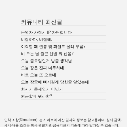
커뮤니티 최신글
운영자 사칭시 IP 차단합니다
비참하다, 비참해.
이직할 때 연봉 몇 퍼센트 올려 부름?
비 오는 날 출근 신발 뭐 신음?
오늘 금요일인거 방금 생각남
오늘 장은 진짜 너무하네
비트 오늘 또 오르네
오늘 장중에 빠지길래 망한줄 알았는데
회사가 문제인거 아닌가
퇴근할때 뭐라함?
면책 조항(Disclaimer): 본 사이트의 계산 결과와 정보는 참고용이며, 실제 금액·
세액·대출 조건은 회사·관할기관·금융기관의 기준에 따라 달라질 수 있습니다.