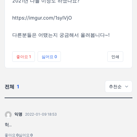
2021년 다들 이정도 하셨나요?
https://imgur.com/1syIVjO
다른분들은 어땠는지 궁금해서 올려봅니다~!
좋아요
1
싫어요
0
인쇄
전체
1
익명
2022-01-09 18:53
헉..
좋아요
0
싫어요
0