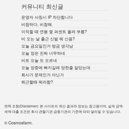
커뮤니티 최신글
운영자 사칭시 IP 차단합니다
비참하다, 비참해.
이직할 때 연봉 몇 퍼센트 올려 부름?
비 오는 날 출근 신발 뭐 신음?
오늘 금요일인거 방금 생각남
오늘 장은 진짜 너무하네
비트 오늘 또 오르네
오늘 장중에 빠지길래 망한줄 알았는데
회사가 문제인거 아닌가
퇴근할때 뭐라함?
면책 조항(Disclaimer): 본 사이트의 계산 결과와 정보는 참고용이며, 실제 금액·
세액·대출 조건은 회사·관할기관·금융기관의 기준에 따라 달라질 수 있습니다.
© Cosmosfarm.