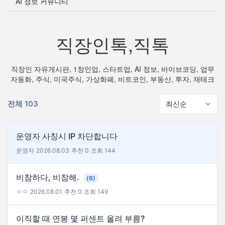
AI 정보 커뮤니티
직장인톡,직톡
직장인 자유게시판, 1창인업, 스타트업, AI 정보, 바이브코딩, 업무
자동화, 주식, 미국주식, 가상화폐, 비트코인, 부동산, 투자, 재테크
전체 103
운영자 사칭시 IP 차단합니다
운영자
|
2026.08.03
|
추천 0
|
조회 144
비참하다, 비참해.
(6)
ㅇㅇ
|
2026.08.01
|
추천 0
|
조회 149
이직할 때 연봉 몇 퍼센트 올려 부름?