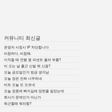
커뮤니티 최신글
운영자 사칭시 IP 차단합니다
비참하다, 비참해.
이직할 때 연봉 몇 퍼센트 올려 부름?
비 오는 날 출근 신발 뭐 신음?
오늘 금요일인거 방금 생각남
오늘 장은 진짜 너무하네
비트 오늘 또 오르네
오늘 장중에 빠지길래 망한줄 알았는데
회사가 문제인거 아닌가
퇴근할때 뭐라함?