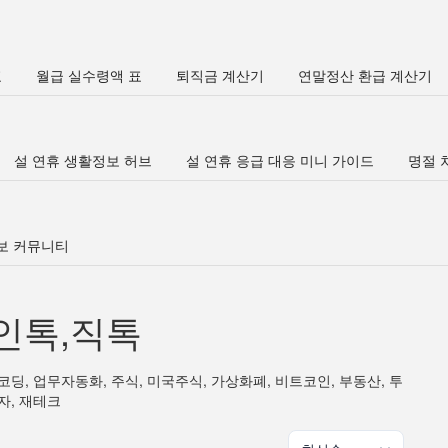
표
월급 실수령액 표
퇴직금 계산기
연말정산 환급 계산기
설 연휴 생활정보 허브
설 연휴 응급 대응 미니 가이드
명절 차
정보 커뮤니티
인톡,직톡
코딩, 업무자동화, 주식, 미국주식, 가상화폐, 비트코인, 부동산, 투
자, 재테크