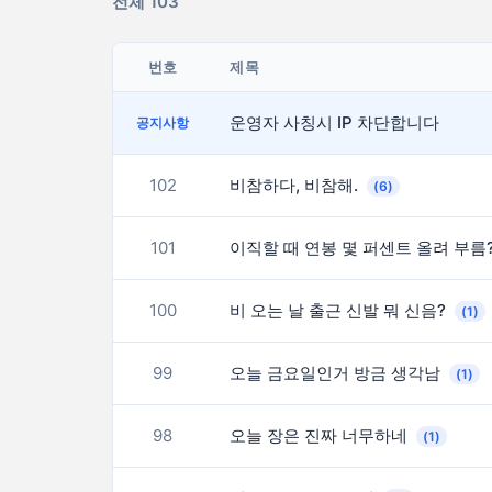
전체 103
번호
제목
운영자 사칭시 IP 차단합니다
공지사항
102
비참하다, 비참해.
(6)
101
이직할 때 연봉 몇 퍼센트 올려 부름
100
비 오는 날 출근 신발 뭐 신음?
(1)
99
오늘 금요일인거 방금 생각남
(1)
98
오늘 장은 진짜 너무하네
(1)