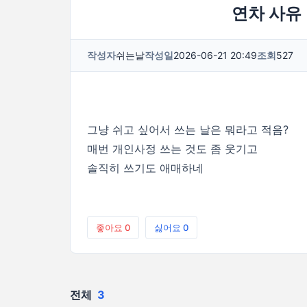
연차 사유
작성자
쉬는날
작성일
2026-06-21 20:49
조회
527
그냥 쉬고 싶어서 쓰는 날은 뭐라고 적음?
매번 개인사정 쓰는 것도 좀 웃기고
솔직히 쓰기도 애매하네
좋아요
0
싫어요
0
전체
3