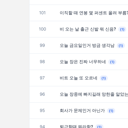
101
이직할 때 연봉 몇 퍼센트 올려 부름
100
비 오는 날 출근 신발 뭐 신음?
(1)
99
오늘 금요일인거 방금 생각남
(1)
98
오늘 장은 진짜 너무하네
(1)
97
비트 오늘 또 오르네
(1)
96
오늘 장중에 빠지길래 망한줄 알았
95
회사가 문제인거 아닌가
(1)
94
퇴근할때 뭐라함?
(1)