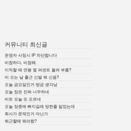
커뮤니티 최신글
운영자 사칭시 IP 차단합니다
비참하다, 비참해.
이직할 때 연봉 몇 퍼센트 올려 부름?
비 오는 날 출근 신발 뭐 신음?
오늘 금요일인거 방금 생각남
오늘 장은 진짜 너무하네
비트 오늘 또 오르네
오늘 장중에 빠지길래 망한줄 알았는데
회사가 문제인거 아닌가
퇴근할때 뭐라함?