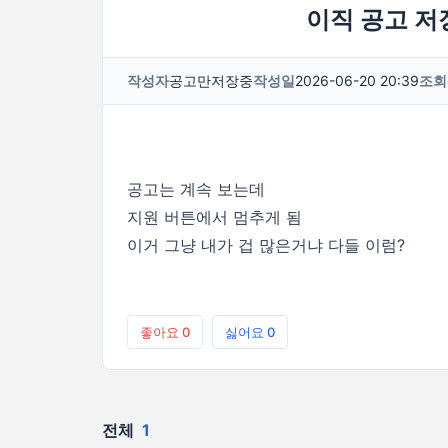
이직 공고 저
작성자
공고만저장중
작성일
2026-06-20 20:39
조회
공고는 계속 보는데
지원 버튼에서 멈추게 됨
이거 그냥 내가 겁 많은거냐 다들 이럼?
좋아요
0
싫어요
0
전체
1