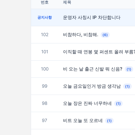
번호
제목
운영자 사칭시 IP 차단합니다
공지사항
102
비참하다, 비참해.
(6)
101
이직할 때 연봉 몇 퍼센트 올려 부름
100
비 오는 날 출근 신발 뭐 신음?
(1)
99
오늘 금요일인거 방금 생각남
(1)
98
오늘 장은 진짜 너무하네
(1)
97
비트 오늘 또 오르네
(1)