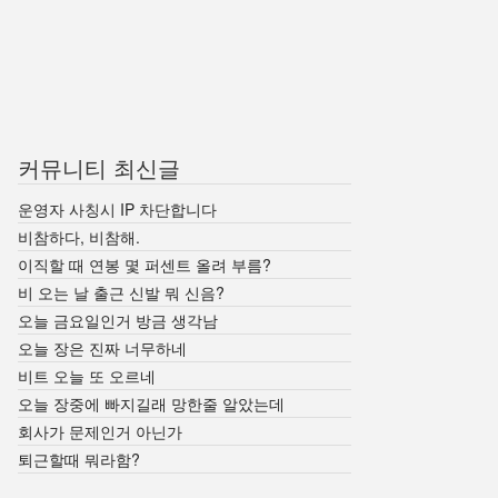
커뮤니티 최신글
운영자 사칭시 IP 차단합니다
비참하다, 비참해.
이직할 때 연봉 몇 퍼센트 올려 부름?
비 오는 날 출근 신발 뭐 신음?
오늘 금요일인거 방금 생각남
오늘 장은 진짜 너무하네
비트 오늘 또 오르네
오늘 장중에 빠지길래 망한줄 알았는데
회사가 문제인거 아닌가
퇴근할때 뭐라함?