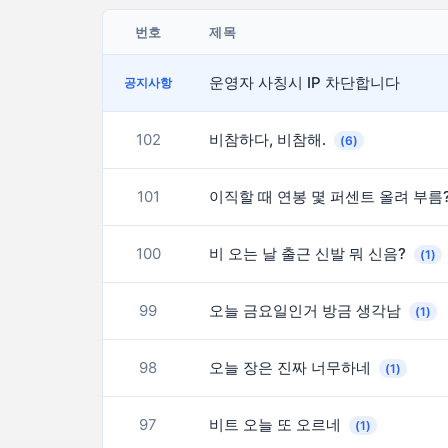
번호
제목
운영자 사칭시 IP 차단합니다
공지사항
102
비참하다, 비참해.
(6)
101
이직할 때 연봉 몇 퍼센트 올려 부름
100
비 오는 날 출근 신발 뭐 신음?
(1)
99
오늘 금요일인거 방금 생각남
(1)
98
오늘 장은 진짜 너무하네
(1)
97
비트 오늘 또 오르네
(1)