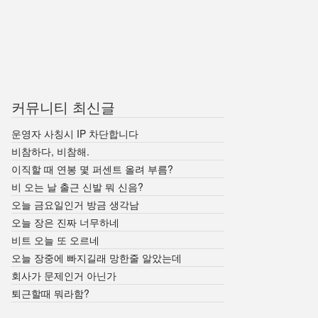
커뮤니티 최신글
운영자 사칭시 IP 차단합니다
비참하다, 비참해.
이직할 때 연봉 몇 퍼센트 올려 부름?
비 오는 날 출근 신발 뭐 신음?
오늘 금요일인거 방금 생각남
오늘 장은 진짜 너무하네
비트 오늘 또 오르네
오늘 장중에 빠지길래 망한줄 알았는데
회사가 문제인거 아닌가
퇴근할때 뭐라함?